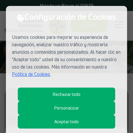
Manda un Bizum al 01976
Configuración de Cookies
Dona
Usamos cookies para mejorar su experiencia de
navegación, analizar nuestro tráfico y mostrarle
El Blog de Misioneros Dominicos
anuncios o contenidos personalizados. Al hacer clic en
- Selvas Amazónicas
“Aceptar todo” usted da su consentimiento a nuestro
uso de las cookies. Más información en nuestra
Política de Cookies
.
Rechazar todo
Personalizar
Aceptar todo