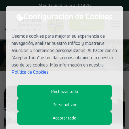
Manda un Bizum al 01976
Configuración de Cookies
Dona
Usamos cookies para mejorar su experiencia de
navegación, analizar nuestro tráfico y mostrarle
El Blog de Misioneros Dominicos
anuncios o contenidos personalizados. Al hacer clic en
- Selvas Amazónicas
“Aceptar todo” usted da su consentimiento a nuestro
uso de las cookies. Más información en nuestra
Política de Cookies
.
Rechazar todo
Personalizar
Aceptar todo