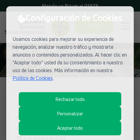
Manda un Bizum al 01976
Configuración de Cookies
Dona
Usamos cookies para mejorar su experiencia de
navegación, analizar nuestro tráfico y mostrarle
El Blog de Misioneros Dominicos
anuncios o contenidos personalizados. Al hacer clic en
- Selvas Amazónicas
“Aceptar todo” usted da su consentimiento a nuestro
uso de las cookies. Más información en nuestra
Política de Cookies
.
Rechazar todo
Corazones ardientes, pies
en camino: los misioneros
Personalizar
dominicos
Aceptar todo
12 de octubre de 2023