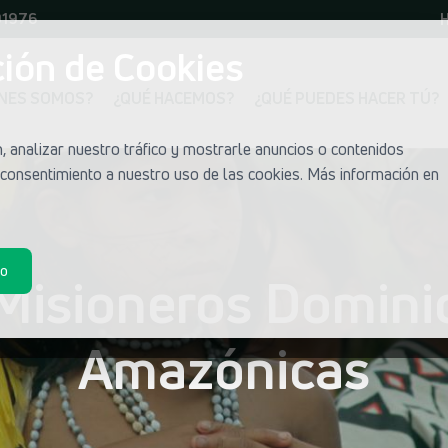
01976
H
ión de Cookies
ÉNES SOMOS?
¿QUÉ HACEMOS?
¿QUÉ PUEDES HACER TÚ?
 analizar nuestro tráfico y mostrarle anuncios o contenidos
u consentimiento a nuestro uso de las cookies. Más información en
do
 Misioneros Dominic
Amazónicas