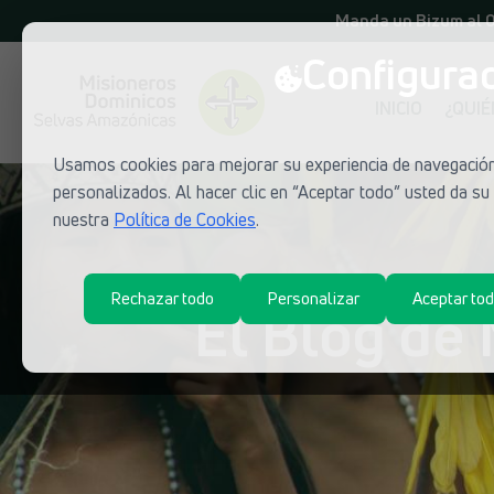
Manda un Bizum al 
Configurac
INICIO
¿QUI
Usamos cookies para mejorar su experiencia de navegación,
personalizados. Al hacer clic en “Aceptar todo” usted da s
nuestra
Política de Cookies
.
Rechazar todo
Personalizar
Aceptar to
El Blog de