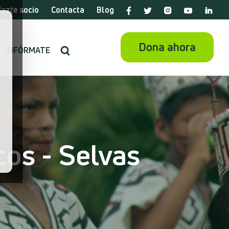
azte socio
Contacta
Blog
Dona ahora
INFÓRMATE
os - Selvas