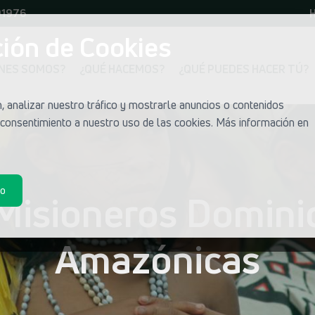
01976
H
ión de Cookies
ÉNES SOMOS?
¿QUÉ HACEMOS?
¿QUÉ PUEDES HACER TÚ?
 analizar nuestro tráfico y mostrarle anuncios o contenidos
u consentimiento a nuestro uso de las cookies. Más información en
do
 Misioneros Dominic
Amazónicas