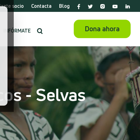
azte socio
Contacta
Blog
Dona ahora
INFÓRMATE
os - Selvas