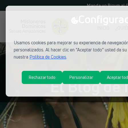
Manda un Bizum al 
Configurac
INICIO
¿QUI
Usamos cookies para mejorar su experiencia de navegación,
personalizados. Al hacer clic en “Aceptar todo” usted da s
nuestra
Política de Cookies
.
Rechazar todo
Personalizar
Aceptar to
El Blog de