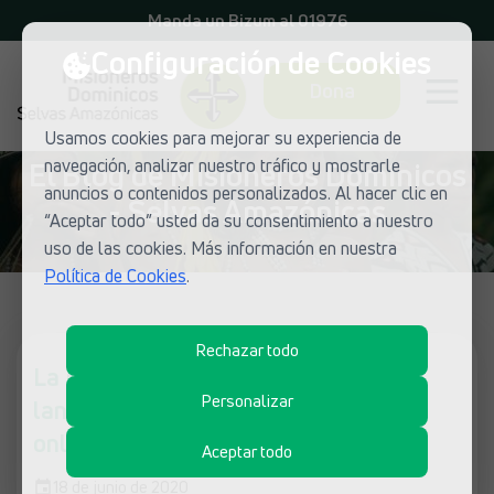
Manda un Bizum al 01976
Configuración de Cookies
Dona
Usamos cookies para mejorar su experiencia de
navegación, analizar nuestro tráfico y mostrarle
El Blog de Misioneros Dominicos
anuncios o contenidos personalizados. Al hacer clic en
- Selvas Amazónicas
“Aceptar todo” usted da su consentimiento a nuestro
uso de las cookies. Más información en nuestra
Política de Cookies
.
Rechazar todo
La Escuela de Formación Misionera
Personalizar
lanza su formación anual en formato
online
Aceptar todo
18 de junio de 2020