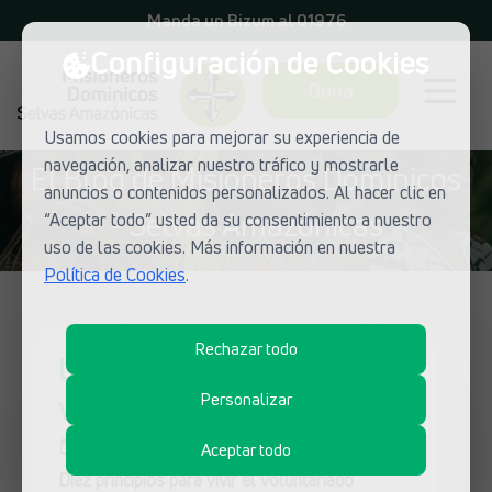
Manda un Bizum al 01976
Configuración de Cookies
Dona
Usamos cookies para mejorar su experiencia de
navegación, analizar nuestro tráfico y mostrarle
El Blog de Misioneros Dominicos
anuncios o contenidos personalizados. Al hacer clic en
- Selvas Amazónicas
“Aceptar todo” usted da su consentimiento a nuestro
uso de las cookies. Más información en nuestra
Política de Cookies
.
Rechazar todo
Los 10 mandamientos del
voluntariado misionero
Personalizar
25 de junio de 2026
Aceptar todo
Diez principios para vivir el voluntariado