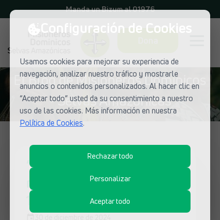
Manda un Bizum al 01976
Configuración de Cookies
Dona
Usamos cookies para mejorar su experiencia de
navegación, analizar nuestro tráfico y mostrarle
El Blog de Misioneros Dominicos
anuncios o contenidos personalizados. Al hacer clic en
- Selvas Amazónicas
“Aceptar todo” usted da su consentimiento a nuestro
uso de las cookies. Más información en nuestra
Política de Cookies
.
Rechazar todo
“Bendito el que viene en
nombre del Señor” (Sal
Personalizar
117, 26)
Aceptar todo
30 de diciembre de 2024