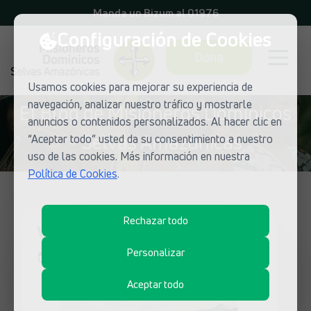
Manda un Bizum al 01976
Configuración de Cookies
Dona
Usamos cookies para mejorar su experiencia de
navegación, analizar nuestro tráfico y mostrarle
El Blog de Misioneros Dominicos
anuncios o contenidos personalizados. Al hacer clic en
- Selvas Amazónicas
“Aceptar todo” usted da su consentimiento a nuestro
uso de las cookies. Más información en nuestra
Política de Cookies
.
Rechazar todo
Viacrucis con la Amazonía
Personalizar
15 de abril de 2019
Aceptar todo