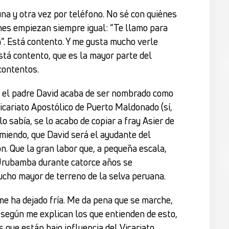
una y otra vez por teléfono. No sé con quiénes
nes empiezan siempre igual: “Te llamo para
”. Está contento. Y me gusta mucho verle
tá contento, que es la mayor parte del
contentos.
 el padre David acaba de ser nombrado como
icariato Apostólico de Puerto Maldonado (sí,
o sabía, se lo acabo de copiar a fray Asier de
umiendo, que David será el ayudante del
n. Que la gran labor que, a pequeña escala,
 Urubamba durante catorce años se
ucho mayor de terreno de la selva peruana.
me ha dejado fría. Me da pena que se marche,
, según me explican los que entienden de esto,
s que están bajo influencia del Vicariato.