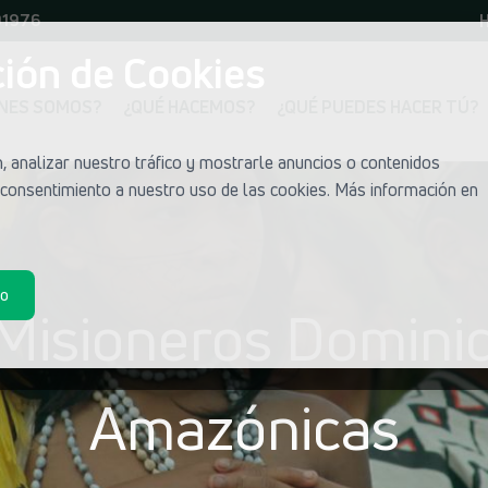
01976
H
ión de Cookies
ÉNES SOMOS?
¿QUÉ HACEMOS?
¿QUÉ PUEDES HACER TÚ?
 analizar nuestro tráfico y mostrarle anuncios o contenidos
u consentimiento a nuestro uso de las cookies. Más información en
do
 Misioneros Dominic
Amazónicas