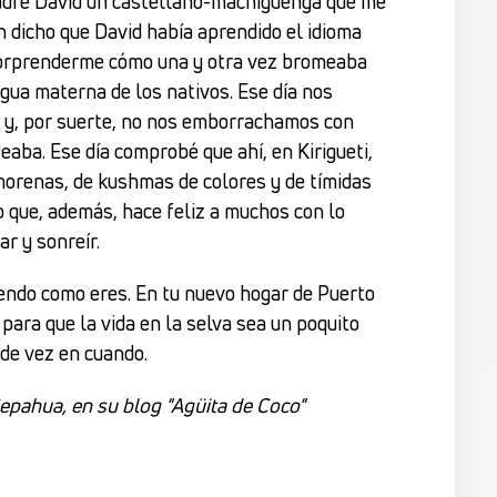
 padre David un castellano-machiguenga que me
 dicho que David había aprendido el idioma
 sorprenderme cómo una y otra vez bromeaba
ngua materna de los nativos. Ese día nos
e y, por suerte, no nos emborrachamos con
aba. Ese día comprobé que ahí, en Kirigueti,
orenas, de kushmas de colores y de tímidas
no que, además, hace feliz a muchos con lo
r y sonreír.
endo como eres. En tu nuevo hogar de Puerto
ara que la vida en la selva sea un poquito
 de vez en cuando.
Sepahua, en su blog "Agüita de Coco"