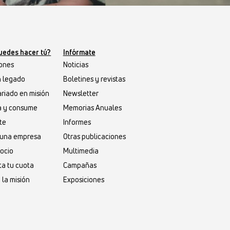
uedes hacer tú?
Infórmate
ones
Noticias
n legado
Boletines y revistas
riado en misión
Newsletter
a y consume
Memorias Anuales
te
Informes
s una empresa
Otras publicaciones
socio
Multimedia
a tu cuota
Campañas
 la misión
Exposiciones