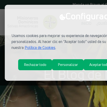
Manda un Bizum al 
Configurac
INICIO
¿QUI
Usamos cookies para mejorar su experiencia de navegación,
personalizados. Al hacer clic en “Aceptar todo” usted da s
nuestra
Política de Cookies
.
Rechazar todo
Personalizar
Aceptar to
El Blog de