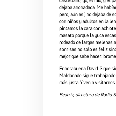
castellano; yo, el mío; y el
dejaba anonadada. Me habían
pero, aún así, no dejaba de
con niños y adultos en la le
pintamos la cara con achiot
masato porque la yuca escase
rodeado de largas melenas m
sonrisas no sólo es feliz si
mejor que sabe hacer: bromea
Enhorabuena David. Sigue si
Maldonado sigue trabajando p
más justa. Y ven a visitarnos
Beatriz, directora de Radio 