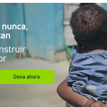
 nunca,
tan
nstruir
or
Dona ahora