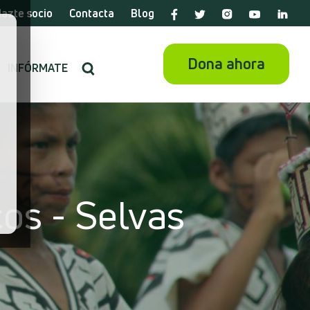
azte socio
Contacta
Blog
Dona ahora
INFÓRMATE
os - Selvas