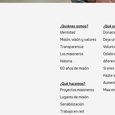
¿Quiénes somos?
¿Qué p
Identidad
Donaci
Misión, visión y valores
Deja u
Transparencia
Volunta
Los misioneros
Celebr
Historia
diferen
60 años de misión
Si ere
Hazte 
Aument
¿Qué hacemos?
Proyectos misioneros
Misa en
Lugares de misión
Sensibilización
Trabajo en red