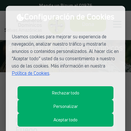
Manda un Bizum al 01976
Configuración de Cookies
Dona
Usamos cookies para mejorar su experiencia de
navegación, analizar nuestro tráfico y mostrarle
El Blog de Misioneros Dominicos
anuncios o contenidos personalizados. Al hacer clic en
- Selvas Amazónicas
“Aceptar todo” usted da su consentimiento a nuestro
uso de las cookies. Más información en nuestra
Política de Cookies
.
Rechazar todo
Solicitan ayudada desde
Guatemala después de la
Personalizar
explosión del Volcán de
Aceptar todo
Fuego