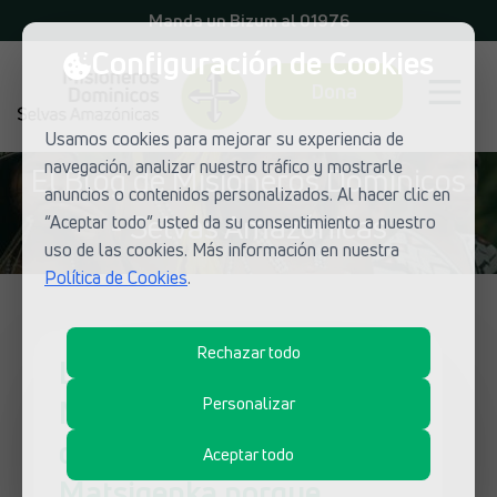
Manda un Bizum al 01976
Configuración de Cookies
Dona
Usamos cookies para mejorar su experiencia de
navegación, analizar nuestro tráfico y mostrarle
El Blog de Misioneros Dominicos
anuncios o contenidos personalizados. Al hacer clic en
- Selvas Amazónicas
“Aceptar todo” usted da su consentimiento a nuestro
uso de las cookies. Más información en nuestra
Política de Cookies
.
Rechazar todo
La Antropología de las
Misiones nos invita a
Personalizar
conocer más a los
Aceptar todo
Matsigenka porque..