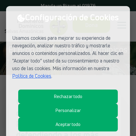
Manda un Bizum al 01976
Configuración de Cookies
Dona
Usamos cookies para mejorar su experiencia de
navegación, analizar nuestro tráfico y mostrarle
El Blog de Misioneros Dominicos
anuncios o contenidos personalizados. Al hacer clic en
- Selvas Amazónicas
“Aceptar todo” usted da su consentimiento a nuestro
uso de las cookies. Más información en nuestra
Política de Cookies
.
Rechazar todo
César González, director
de Radio Madre de Dios en
Personalizar
Perú: “Debemos seguir
Aceptar todo
defendiendo a los más