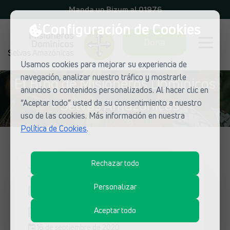
Manda un Bizum al 01976
Configuración de Cookies
Dona
Usamos cookies para mejorar su experiencia de
navegación, analizar nuestro tráfico y mostrarle
El Blog de Misioneros Dominicos
anuncios o contenidos personalizados. Al hacer clic en
- Selvas Amazónicas
“Aceptar todo” usted da su consentimiento a nuestro
uso de las cookies. Más información en nuestra
Política de Cookies
.
Rechazar todo
3. La Historia de las
Misiones es interesante,
Personalizar
porque ¿sabías que...
Aceptar todo
16 de septiembre de 2020