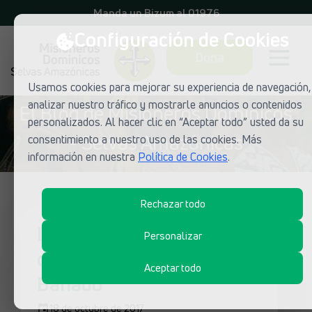
Manda un Bizum al 01976
Configuración de Cookies
Dona
Usamos cookies para mejorar su experiencia de navegación,
analizar nuestro tráfico y mostrarle anuncios o contenidos
El Blog de Misioneros Dominicos
personalizados. Al hacer clic en “Aceptar todo” usted da su
- Selvas Amazónicas
consentimiento a nuestro uso de las cookies. Más
información en nuestra
Política de Cookies
.
Rechazar todo
Llegó de lejos para
Personalizar
cumplir una misión en el
Aceptar todo
Bañado
18 de octubre de 2017