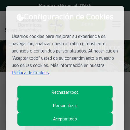
Manda un Bizum al 01976
Configuración de Cookies
Dona
Usamos cookies para mejorar su experiencia de
navegación, analizar nuestro tráfico y mostrarle
El Blog de Misioneros Dominicos
anuncios o contenidos personalizados. Al hacer clic en
- Selvas Amazónicas
“Aceptar todo” usted da su consentimiento a nuestro
uso de las cookies. Más información en nuestra
Política de Cookies
.
Rechazar todo
Desde Tailandia
Personalizar
23 de julio de 2018
Aceptar todo