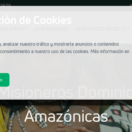
01976
H
ión de Cookies
ÉNES SOMOS?
¿QUÉ HACEMOS?
¿QUÉ PUEDES HACER TÚ?
 analizar nuestro tráfico y mostrarle anuncios o contenidos
u consentimiento a nuestro uso de las cookies. Más información en
do
 Misioneros Dominic
Amazónicas