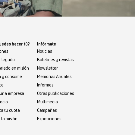
uedes hacer tú?
Infórmate
ones
Noticias
n legado
Boletines y revistas
riado en misión
Newsletter
a y consume
Memorias Anuales
te
Informes
s una empresa
Otras publicaciones
socio
Multimedia
a tu cuota
Campañas
 la misión
Exposiciones