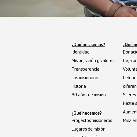
¿Quiénes somos?
¿Qué p
Identidad
Donaci
Misión, visión y valores
Deja u
Transparencia
Volunta
Los misioneros
Celebr
Historia
diferen
60 años de misión
Si ere
Hazte 
Aument
¿Qué hacemos?
Proyectos misioneros
Misa en
Lugares de misión