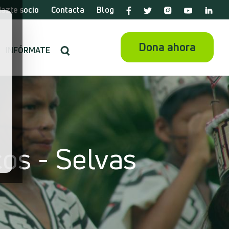
azte socio
Contacta
Blog
Dona ahora
INFÓRMATE
os - Selvas