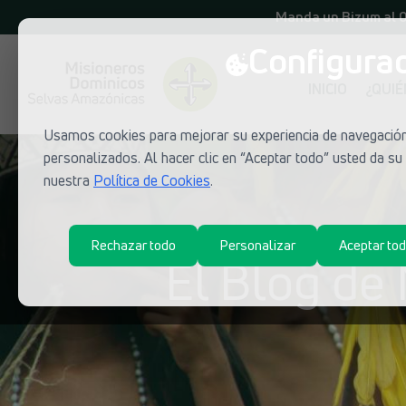
Manda un Bizum al 
Configurac
INICIO
¿QUI
Usamos cookies para mejorar su experiencia de navegación,
personalizados. Al hacer clic en “Aceptar todo” usted da s
nuestra
Política de Cookies
.
Rechazar todo
Personalizar
Aceptar to
El Blog de