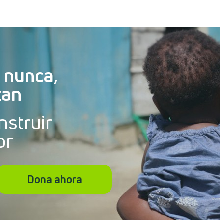
 nunca,
tan
nstruir
or
Dona ahora