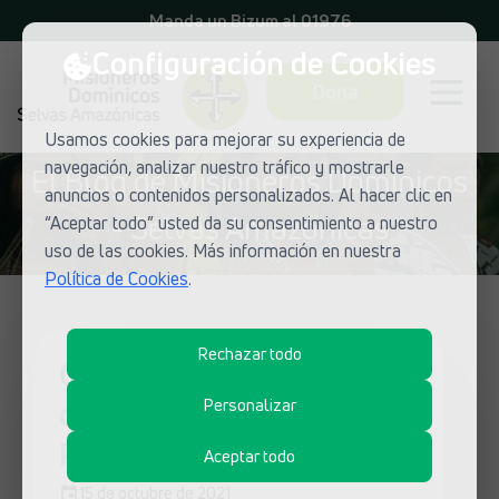
Manda un Bizum al 01976
Configuración de Cookies
Dona
Usamos cookies para mejorar su experiencia de
navegación, analizar nuestro tráfico y mostrarle
El Blog de Misioneros Dominicos
anuncios o contenidos personalizados. Al hacer clic en
- Selvas Amazónicas
“Aceptar todo” usted da su consentimiento a nuestro
uso de las cookies. Más información en nuestra
Política de Cookies
.
Rechazar todo
Cuenta lo que has visto y
oído: Carmen en Koribeni,
Personalizar
Perú
Aceptar todo
15 de octubre de 2021