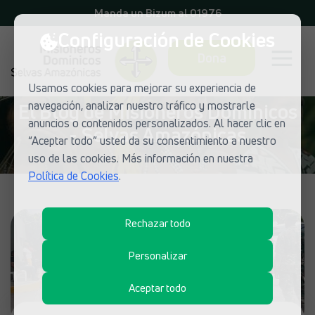
Manda un Bizum al 01976
Configuración de Cookies
Dona
Usamos cookies para mejorar su experiencia de
navegación, analizar nuestro tráfico y mostrarle
El Blog de Misioneros Dominicos
anuncios o contenidos personalizados. Al hacer clic en
- Selvas Amazónicas
“Aceptar todo” usted da su consentimiento a nuestro
uso de las cookies. Más información en nuestra
Política de Cookies
.
Rechazar todo
Personalizar
Aceptar todo